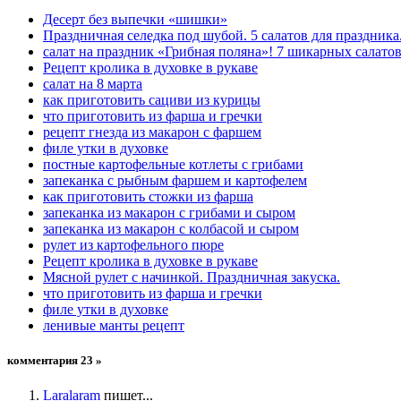
Десерт без выпечки «шишки»
Праздничная селедка под шубой. 5 салатов для праздника
салат на праздник «Грибная поляна»! 7 шикарных салато
Рецепт кролика в духовке в рукаве
салат на 8 марта
как приготовить сациви из курицы
что приготовить из фарша и гречки
рецепт гнезда из макарон с фаршем
филе утки в духовке
постные картофельные котлеты с грибами
запеканка с рыбным фаршем и картофелем
как приготовить стожки из фарша
запеканка из макарон с грибами и сыром
запеканка из макарон с колбасой и сыром
рулет из картофельного пюре
Рецепт кролика в духовке в рукаве
Мясной рулет с начинкой. Праздничная закуска.
что приготовить из фарша и гречки
филе утки в духовке
ленивые манты рецепт
комментария 23 »
Laralaram
пишет...