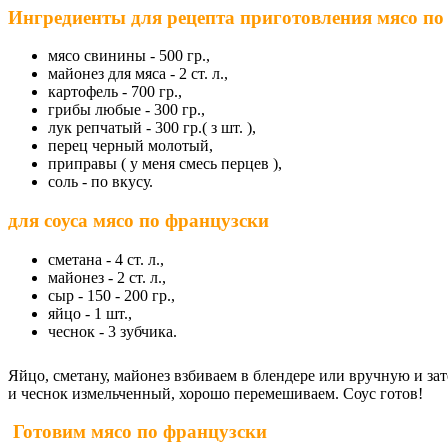
Ингредиенты для
рецепта приготовления мясо по
мясо свинины - 500 гр.,
майонез для мяса - 2 ст. л.,
картофель - 700 гр.,
грибы любые - 300 гр.,
лук репчатый - 300 гр.( з шт. ),
перец черный молотый,
приправы ( у меня смесь перцев ),
соль - по вкусу.
для соуса мясо по французски
сметана - 4 ст. л.,
майонез - 2 ст. л.,
сыр - 150 - 200 гр.,
яйцо - 1 шт.,
чеснок - 3 зубчика.
Яйцо, сметану, майонез взбиваем в блендере или вручную и зат
и чеснок измельченный, хорошо перемешиваем. Соус готов!
Готовим мясо по французски