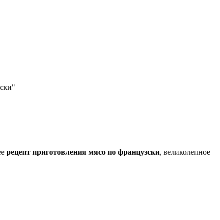
зски"
ее
рецепт приготовления мясо по французски
, великолепное