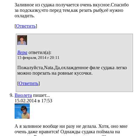
Заливное из судака получается очень вкусное.Спасибо
за подсказку,что перед тем,как резать рыбу,её нужно
охладить.
[
Ответить
]
Вера
ответил(а):
15 февраля, 2014 г 20:11
Пожалуйста,Nata.Да,охлажденное филе судака легко
можно порезать на ровные кусочки.
[
Ответить
]
Виолета
пишет...
15.02.2014 в 17:53
А я заливное вообще ни разу не делала. Хотя, оно мне
очень даже нравится! Однажды судака поймала на