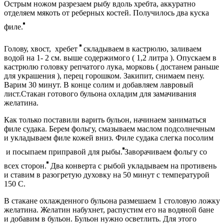
Острым ножом разрезаем рыбу вдоль хребта, аккуратно
отделяем мякоть от реберных костей. Получилось два куска
филе.
Голову, хвост, хребет
складываем в кастрюлю, заливаем
водой на 1- 2 см. выше содержимого ( 1,2 литра ). Опускаем в
кастрюлю головку репчатого лука, морковь ( достанем раньше
для украшения ), перец горошком. Закипит, снимаем пену.
Варим 30 минут. В конце солим и добавляем лавровый
лист.Стакан готового бульона охладим для замачивания
желатина.
Как только поставили варить бульон, начинаем заниматься
филе судака. Берем фольгу, смазываем маслом подсолнечным
и укладываем филе кожей вниз. Филе судака слегка посолим
и посыпаем приправой для рыбы.
Заворачиваем фольгу со
всех сторон.
Два конверта с рыбой укладываем на противень
и ставим в разогретую духовку на 50 минут с температурой
150 С.
В стакане охлажденного бульона размешаем 1 столовую ложку
желатина. Желатин набухнет, распустим его на водяной бане
и добавим в бульон. Бульон нужно осветлить. Для этого