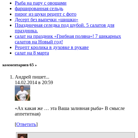
Рыба на пару с овощами
фаршированная сельдь
пирог из щуки рецепт с фото
Десерт без выпечки «шишки»
Праздничная селедка под шубой. 5 салатов для
праздника.
салат на праздник «Грибная поляна»! 7 шикарных
салатов на Новый год!
Рецепт кролика в духовке в рукаве
салат на 8 марта
комментариев 65 »
Андрей пишет...
14.02.2014 в 20:59
«Ах какая же … эта Ваша заливная рыба» В смысле
аппетитная)
[
Ответить
]