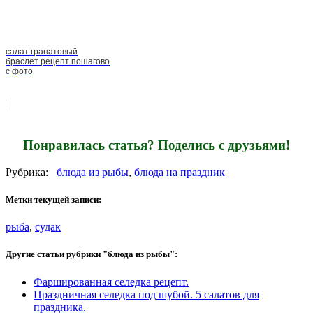
салат гранатовый
браслет рецепт пошагово
с фото
Понравилась статья? Поделись с друзьями!
Рубрика:
блюда из рыбы
,
блюда на праздник
Метки текущей записи:
рыба
,
судак
Другие статьи рубрики "блюда из рыбы":
Фаршированная селедка рецепт.
Праздничная селедка под шубой. 5 салатов для
праздника.