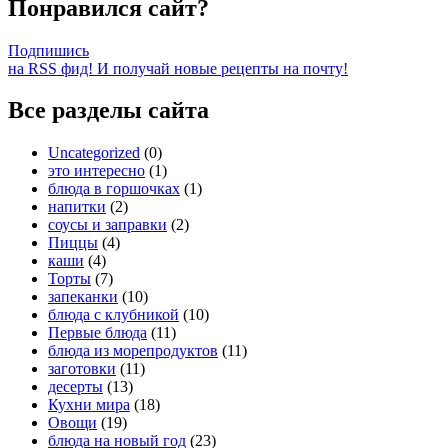
Понравился сайт?
Подпишись
на RSS фид! И получай новые рецепты на почту!
Все разделы сайта
Uncategorized
(0)
это интересно
(1)
блюда в горшочках
(1)
напитки
(2)
соусы и заправки
(2)
Пиццы
(4)
каши
(4)
Торты
(7)
запеканки
(10)
блюда с клубникой
(10)
Первые блюда
(11)
блюда из морепродуктов
(11)
заготовки
(11)
десерты
(13)
Кухни мира
(18)
Овощи
(19)
блюда на новый год
(23)