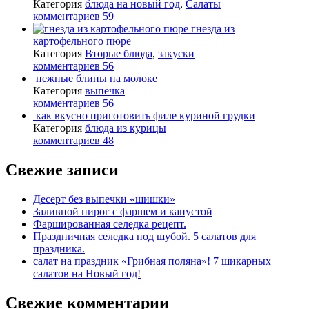
Категория
блюда на новый год
,
Салаты
комментариев 59
гнезда из
картофельного пюре
Категория
Вторые блюда
,
закуски
комментариев 56
нежные блины на молоке
Категория
выпечка
комментариев 56
как вкусно приготовить филе куриной грудки
Категория
блюда из курицы
комментариев 48
Свежие записи
Десерт без выпечки «шишки»
Заливной пирог с фаршем и капустой
Фаршированная селедка рецепт.
Праздничная селедка под шубой. 5 салатов для
праздника.
салат на праздник «Грибная поляна»! 7 шикарных
салатов на Новый год!
Свежие комментарии