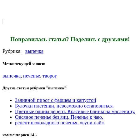
Понравилась статья? Поделись с друзьями!
Рубрика:
выпечка
Метки текущей записи:
выпечка
,
печенье
,
творог
Другие статьи рубрики "выпечка":
Заливной пирог с фаршем и капустой
Булочки плетенки, невозможно остановиться.
Цветные блины рецепт. Красивые блины на масленицу.
Овсяное печенье без яиц. Печенье к чаю.
рецепт шоколадного печенья. «вупи пай»
комментариев 14 »