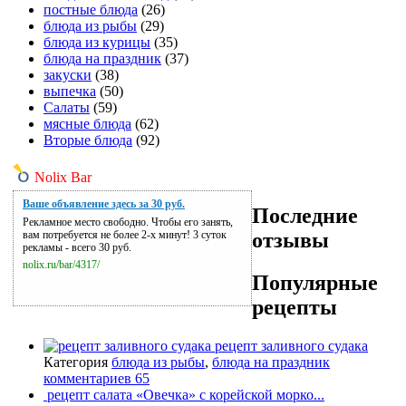
постные блюда
(26)
блюда из рыбы
(29)
блюда из курицы
(35)
блюда на праздник
(37)
закуски
(38)
выпечка
(50)
Салаты
(59)
мясные блюда
(62)
Вторые блюда
(92)
Nolix Bar
Ваше объявление здесь за 30 руб.
Последние
Рекламное место свободно. Чтобы его занять,
отзывы
вам потребуется не более 2-х минут! 3 суток
рекламы - всего 30 руб.
nolix.ru/bar/4317/
Популярные
рецепты
рецепт заливного судака
Категория
блюда из рыбы
,
блюда на праздник
комментариев 65
рецепт салата «Овечка» с корейской морко...