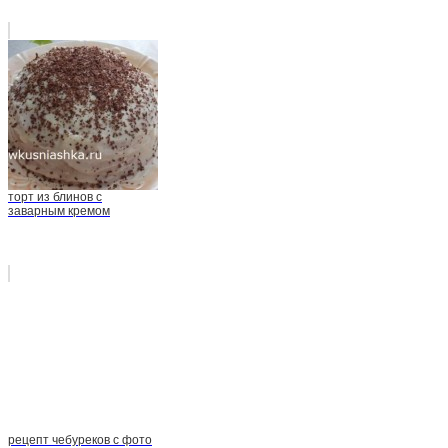
торт из блинов с
заварным кремом
рецепт чебуреков с фото