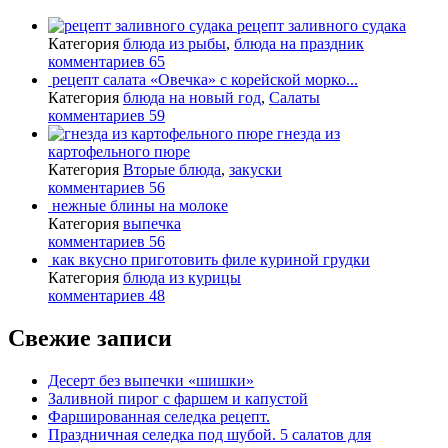
рецепт заливного судака
Категория
блюда из рыбы
,
блюда на праздник
комментариев 65
рецепт салата «Овечка» с корейской морко...
Категория
блюда на новый год
,
Салаты
комментариев 59
гнезда из
картофельного пюре
Категория
Вторые блюда
,
закуски
комментариев 56
нежные блины на молоке
Категория
выпечка
комментариев 56
как вкусно приготовить филе куриной грудки
Категория
блюда из курицы
комментариев 48
Свежие записи
Десерт без выпечки «шишки»
Заливной пирог с фаршем и капустой
Фаршированная селедка рецепт.
Праздничная селедка под шубой. 5 салатов для