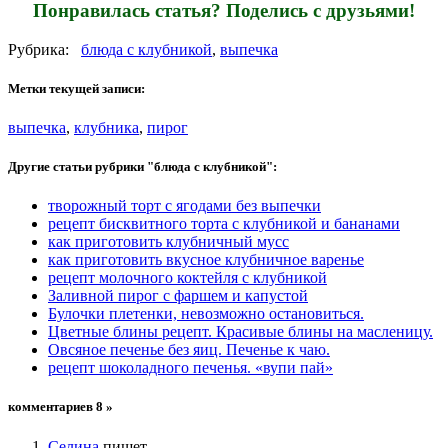
Понравилась статья? Поделись с друзьями!
Рубрика:
блюда с клубникой
,
выпечка
Метки текущей записи:
выпечка
,
клубника
,
пирог
Другие статьи рубрики "блюда с клубникой":
творожный торт с ягодами без выпечки
рецепт бисквитного торта с клубникой и бананами
как приготовить клубничный мусс
как приготовить вкусное клубничное варенье
рецепт молочного коктейля с клубникой
Заливной пирог с фаршем и капустой
Булочки плетенки, невозможно остановиться.
Цветные блины рецепт. Красивые блины на масленицу.
Овсяное печенье без яиц. Печенье к чаю.
рецепт шоколадного печенья. «вупи пай»
комментариев 8 »
Селина
пишет...