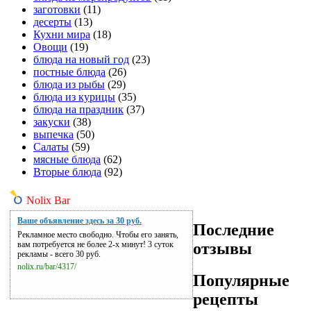
заготовки
(11)
десерты
(13)
Кухни мира
(18)
Овощи
(19)
блюда на новый год
(23)
постные блюда
(26)
блюда из рыбы
(29)
блюда из курицы
(35)
блюда на праздник
(37)
закуски
(38)
выпечка
(50)
Салаты
(59)
мясные блюда
(62)
Вторые блюда
(92)
Nolix Bar
Ваше объявление здесь за 30 руб.
Последние
Рекламное место свободно. Чтобы его занять,
отзывы
вам потребуется не более 2-х минут! 3 суток
рекламы - всего 30 руб.
nolix.ru/bar/4317/
Популярные
рецепты