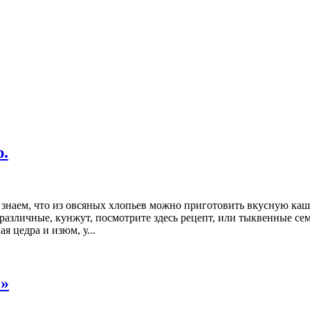
ю.
е знаем, что из овсяных хлопьев можно приготовить вкусную кашу
 различные, кунжут, посмотрите здесь рецепт, или тыквенные сем
я цедра и изюм, у...
й»