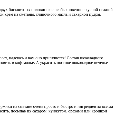
 из двух бисквитных половинок с необыкновенно вкусной нежной
й крем из сметаны, сливочного масла и сахарной пудры.
в пост, надеюсь и вам оно приглянется! Состав шоколадного
готовить в кофемолке. А украсить постное шоколадное печенье
оржики на сметане очень просто и быстро и ингредиенты всегда
сить, посыпав их сахаром, кунжутом, орехами или крошкой