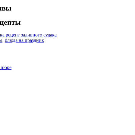
ывы
ецепты
рецепт заливного судака
бы
,
блюда на праздник
о пюре