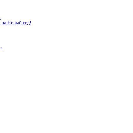
.
в на Новый год!
и»