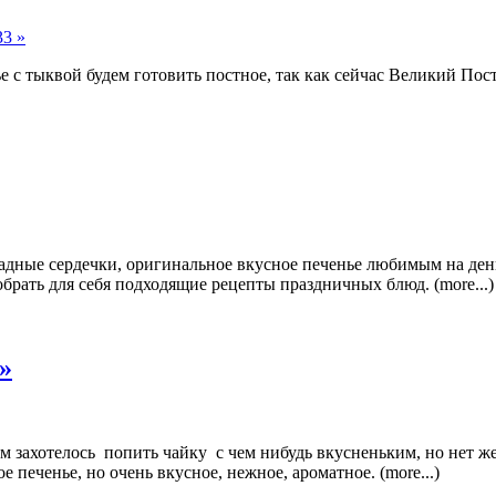
33 »
ье с тыквой будем готовить постное, так как сейчас Великий Пост
оладные сердечки, оригинальное вкусное печенье любимым на де
обрать для себя подходящие рецепты праздничных блюд. (more...)
»
вам захотелось попить чайку с чем нибудь вкусненьким, но нет 
печенье, но очень вкусное, нежное, ароматное. (more...)