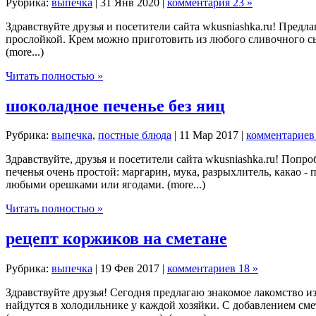
Рубрика:
выпечка
| 31 Янв 2020 |
комментария 23 »
Здравствуйте друзья и посетители сайта wkusniashka.ru! Пред
прослойкой. Крем можно приготовить из любого сливочного сы
(more...)
Читать полностью »
шоколадное печенье без яиц
Рубрика:
выпечка
,
постные блюда
| 11 Мар 2017 |
комментариев 
Здравствуйте, друзья и посетители сайта wkusniashka.ru! Попро
печенья очень простой: маргарин, мука, разрыхлитель, какао - 
любыми орешками или ягодами. (more...)
Читать полностью »
рецепт коржиков на сметане
Рубрика:
выпечка
| 19 Фев 2017 |
комментариев 18 »
Здравствуйте друзья! Сегодня предлагаю знакомое лакомство и
найдутся в холодильнике у каждой хозяйки. С добавлением с