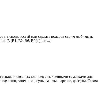
адовать своих гостей или сделать подарок своим любимым.
 В (В1, В2, В6, В9 ) (more...)
 из тыквы и овсяных хлопьев с тыквенными семечками для
д: каши, запеканки, супы, манты, варенье, десерты. Тыква