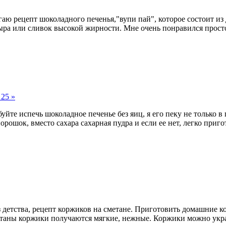
лагаю рецепт шоколадного печенья,"вупи пай", которое состоит
ра или сливок высокой жирности. Мне очень понравился просто
25 »
буйте испечь шоколадное печенье без яиц, я его пеку не только 
порошок, вместо сахара сахарная пудра и если ее нет, легко при
з детства, рецепт коржиков на сметане. Приготовить домашние к
метаны коржики получаются мягкие, нежные. Коржики можно укра