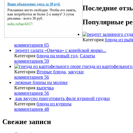
Ваше объявление здесь за 30 руб.
Последние отз
Рекламное место свободно. Чтобы его занять,
вам потребуется не более 2-х минут! 3 суток
рекламы - всего 30 руб.
Популярные р
nolix.ru/bar/4317/
Категория
блюда из ры
комментариев 65
рецепт салата «Овечка» с корейской морко...
Категория
блюда на новый год
,
Салаты
комментариев 59
гнезда из картофельног
Категория
Вторые блюда
,
закуски
комментариев 56
нежные блины на молоке
Категория
выпечка
комментариев 56
как вкусно приготовить филе куриной грудки
Категория
блюда из курицы
комментариев 48
Свежие записи