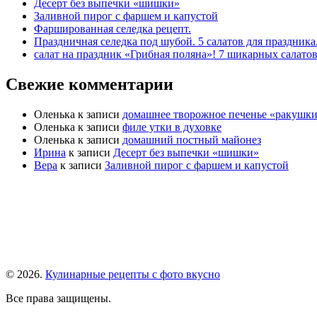
Десерт без выпечки «шишки»
Заливной пирог с фаршем и капустой
Фаршированная селедка рецепт.
Праздничная селедка под шубой. 5 салатов для праздника
салат на праздник «Грибная поляна»! 7 шикарных салато
Свежие комментарии
Оленька
к записи
домашнее творожное печенье «ракушк
Оленька
к записи
филе утки в духовке
Оленька
к записи
домашний постный майонез
Ирина
к записи
Десерт без выпечки «шишки»
Вера
к записи
Заливной пирог с фаршем и капустой
© 2026.
Кулинарные рецепты с фото вкусно
Все права защищены.