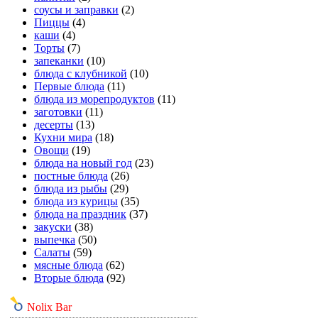
соусы и заправки
(2)
Пиццы
(4)
каши
(4)
Торты
(7)
запеканки
(10)
блюда с клубникой
(10)
Первые блюда
(11)
блюда из морепродуктов
(11)
заготовки
(11)
десерты
(13)
Кухни мира
(18)
Овощи
(19)
блюда на новый год
(23)
постные блюда
(26)
блюда из рыбы
(29)
блюда из курицы
(35)
блюда на праздник
(37)
закуски
(38)
выпечка
(50)
Салаты
(59)
мясные блюда
(62)
Вторые блюда
(92)
Nolix Bar