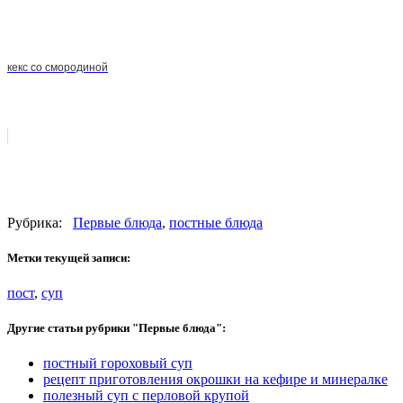
кекс со смородиной
Рубрика:
Первые блюда
,
постные блюда
Метки текущей записи:
пост
,
суп
Другие статьи рубрики "Первые блюда":
постный гороховый суп
рецепт приготовления окрошки на кефире и минералке
полезный суп с перловой крупой