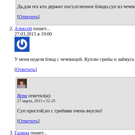
Да,для тех кто держит пост,отличное блюдо,суп из чече
[
Ответить
]
Алексей
пишет...
27.03.2015 в 19:00
У меня неделя блюд с чечевицей. Куплю грибы и займусь 
[
Ответить
]
Вера
ответил(а):
27 марта, 2015 г 22:25
Суп простой,но с грибами очень вкусно!
[
Ответить
]
Галина
пишет...