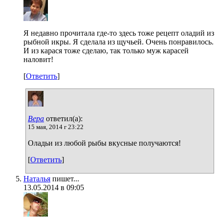
Я недавно прочитала где-то здесь тоже рецепт оладий из
рыбной икры. Я сделала из щучьей. Очень понравилось.
И из карася тоже сделаю, так только муж карасей
наловит!
[
Ответить
]
Вера
ответил(а):
15 мая, 2014 г 23:22
Оладьи из любой рыбы вкусные получаются!
[
Ответить
]
Наталья
пишет...
13.05.2014 в 09:05