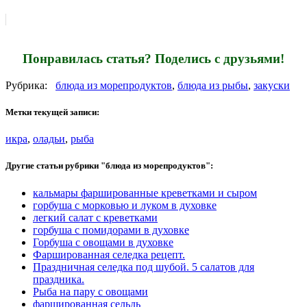
Понравилась статья? Поделись с друзьями!
Рубрика:
блюда из морепродуктов
,
блюда из рыбы
,
закуски
Метки текущей записи:
икра
,
оладьи
,
рыба
Другие статьи рубрики "блюда из морепродуктов":
кальмары фаршированные креветками и сыром
горбуша с морковью и луком в духовке
легкий салат с креветками
горбуша с помидорами в духовке
Горбуша с овощами в духовке
Фаршированная селедка рецепт.
Праздничная селедка под шубой. 5 салатов для
праздника.
Рыба на пару с овощами
фаршированная сельдь