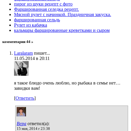
пирог из щуки рецепт с фото
Фаршированная селедка рецепт.
Мясной рулет с начинкой. Праздничная закуска.
фаршированная сельдь
Рулет из кабачка
кальмары фаршированные креветками и сыром
комментария 44 »
Laralaram
пишет...
11.05.2014 в 20:11
я такое блюдо очень люблю, но рыбака в семье нет…
завидки вам!
[
Ответить
]
Вера
ответил(а):
15 мая, 2014 г 23:38