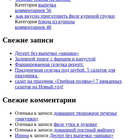
Категория
выпечка
комментариев 56
как вкусно приготовить филе куриной грудки
Категория
блюда из курицы
комментариев 48
Свежие записи
Десерт без выпечки «шишки»
Заливной пирог с фаршем и капустой
Фаршированная селедка рецепт.
Праздничная селедка под шубой. 5 салатов для
праздника.
салат на праздник «Грибная поляна»! 7 шикарных
салатов на Новый год!
Свежие комментарии
Оленька
к записи
домашнее творожное печенье
«ракушки»
Оленька
к записи
филе утки в духовке
Оленька
к записи
домашний постный майонез
Ирина
к записи
Десерт без выпечки «шишки»