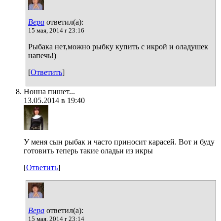
Вера
ответил(а):
15 мая, 2014 г 23:16
Рыбака нет,можно рыбку купить с икрой и оладушек
напечь!)
[
Ответить
]
Нонна пишет...
13.05.2014 в 19:40
У меня сын рыбак и часто приносит карасей. Вот и буду
готовить теперь такие оладьи из икры
[
Ответить
]
Вера
ответил(а):
15 мая, 2014 г 23:14