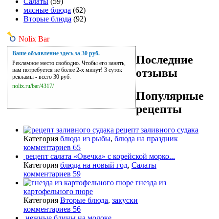
Салаты
(59)
мясные блюда
(62)
Вторые блюда
(92)
Nolix Bar
Ваше объявление здесь за 30 руб.
Последние
Рекламное место свободно. Чтобы его занять,
отзывы
вам потребуется не более 2-х минут! 3 суток
рекламы - всего 30 руб.
nolix.ru/bar/4317/
Популярные
рецепты
рецепт заливного судака
Категория
блюда из рыбы
,
блюда на праздник
комментариев 65
рецепт салата «Овечка» с корейской морко...
Категория
блюда на новый год
,
Салаты
комментариев 59
гнезда из
картофельного пюре
Категория
Вторые блюда
,
закуски
комментариев 56
нежные блины на молоке