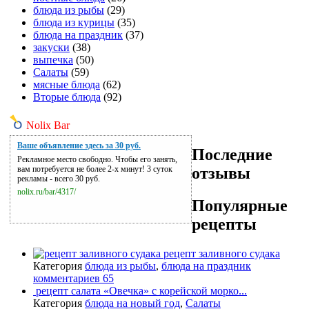
блюда из рыбы
(29)
блюда из курицы
(35)
блюда на праздник
(37)
закуски
(38)
выпечка
(50)
Салаты
(59)
мясные блюда
(62)
Вторые блюда
(92)
Nolix Bar
Ваше объявление здесь за 30 руб.
Последние
Рекламное место свободно. Чтобы его занять,
отзывы
вам потребуется не более 2-х минут! 3 суток
рекламы - всего 30 руб.
nolix.ru/bar/4317/
Популярные
рецепты
рецепт заливного судака
Категория
блюда из рыбы
,
блюда на праздник
комментариев 65
рецепт салата «Овечка» с корейской морко...
Категория
блюда на новый год
,
Салаты