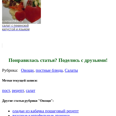
салат с пекинской
капустой и языком
Понравилась статья? Поделись с друзьями!
Рубрика:
Овощи
,
постные блюда
,
Салаты
Метки текущей записи:
пост
,
рецепт
,
салат
Другие статьи рубрики "Овощи":
оладьи из кабачка пошаговый рецепт
вкусные картофельные драники