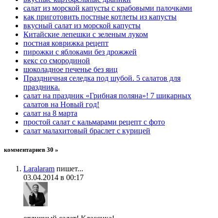
салат из морской капусты с крабовыми палочками
как приготовить постные котлеты из капусты
вкусный салат из морской капусты
Китайские лепешки с зеленым луком
постная коврижка рецепт
пирожки с яблоками без дрожжей
кекс со смородиной
шоколадное печенье без яиц
Праздничная селедка под шубой. 5 салатов для
праздника.
салат на праздник «Грибная поляна»! 7 шикарных
салатов на Новый год!
салат на 8 марта
простой салат с кальмарами рецепт с фото
салат малахитовый браслет с курицей
комментариев 30 »
Laralaram
пишет...
03.04.2014 в 00:17