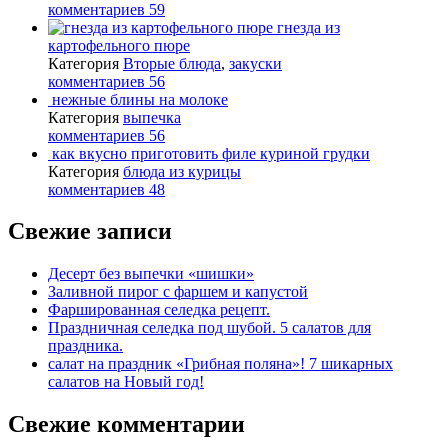
комментариев 59
гнезда из
картофельного пюре
Категория
Вторые блюда
,
закуски
комментариев 56
нежные блины на молоке
Категория
выпечка
комментариев 56
как вкусно приготовить филе куриной грудки
Категория
блюда из курицы
комментариев 48
Свежие записи
Десерт без выпечки «шишки»
Заливной пирог с фаршем и капустой
Фаршированная селедка рецепт.
Праздничная селедка под шубой. 5 салатов для
праздника.
салат на праздник «Грибная поляна»! 7 шикарных
салатов на Новый год!
Свежие комментарии