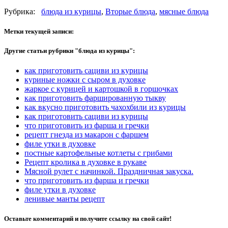
Рубрика:
блюда из курицы
,
Вторые блюда
,
мясные блюда
Метки текущей записи:
Другие статьи рубрики "блюда из курицы":
как приготовить сациви из курицы
куриные ножки с сыром в духовке
жаркое с курицей и картошкой в горшочках
как приготовить фаршированную тыкву
как вкусно приготовить чахохбили из курицы
как приготовить сациви из курицы
что приготовить из фарша и гречки
рецепт гнезда из макарон с фаршем
филе утки в духовке
постные картофельные котлеты с грибами
Рецепт кролика в духовке в рукаве
Мясной рулет с начинкой. Праздничная закуска.
что приготовить из фарша и гречки
филе утки в духовке
ленивые манты рецепт
Оставьте комментарий и получите ссылку на свой сайт!