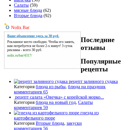
Салаты
(59)
мясные блюда
(62)
Вторые блюда
(92)
Nolix Bar
Ваше объявление здесь за 30 руб.
Последние
Рекламное место свободно. Чтобы его занять,
отзывы
вам потребуется не более 2-х минут! 3 суток
рекламы - всего 30 руб.
nolix.ru/bar/4317/
Популярные
рецепты
рецепт заливного судака
Категория
блюда из рыбы
,
блюда на праздник
комментариев 65
рецепт салата «Овечка» с корейской морко...
Категория
блюда на новый год
,
Салаты
комментариев 59
гнезда из
картофельного пюре
Категория
Вторые блюда
,
закуски
комментариев 56