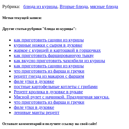
Рубрика:
блюда из курицы
,
Вторые блюда
,
мясные блюда
Метки текущей записи:
Другие статьи рубрики "блюда из курицы":
как приготовить сациви из курицы
куриные ножки с сыром в духовке
жаркое с курицей и картошкой в горшочках
как приготовить фаршированную тыкву
как вкусно приготовить чахохбили из курицы
как приготовить сациви из курицы
что приготовить из фарша и гречки
рецепт гнезда из макарон с фаршем
филе утки в духовке
постные картофельные котлеты с грибами
Рецепт кролика в духовке в рукаве
Мясной рулет с начинкой. Праздничная закуска.
что приготовить из фарша и гречки
филе утки в духовке
ленивые манты рецепт
Оставьте комментарий и получите ссылку на свой сайт!