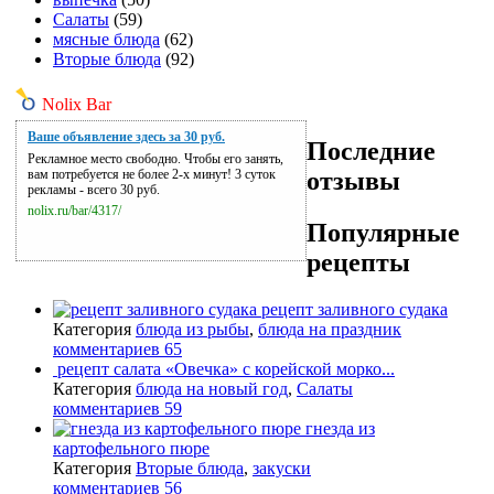
Салаты
(59)
мясные блюда
(62)
Вторые блюда
(92)
Nolix Bar
Ваше объявление здесь за 30 руб.
Последние
Рекламное место свободно. Чтобы его занять,
отзывы
вам потребуется не более 2-х минут! 3 суток
рекламы - всего 30 руб.
nolix.ru/bar/4317/
Популярные
рецепты
рецепт заливного судака
Категория
блюда из рыбы
,
блюда на праздник
комментариев 65
рецепт салата «Овечка» с корейской морко...
Категория
блюда на новый год
,
Салаты
комментариев 59
гнезда из
картофельного пюре
Категория
Вторые блюда
,
закуски
комментариев 56