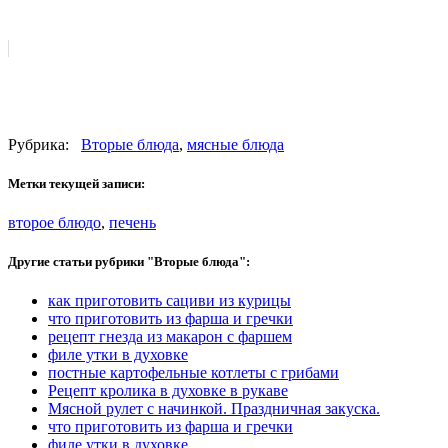
Рубрика:
Вторые блюда
,
мясные блюда
Метки текущей записи:
второе блюдо
,
печень
Другие статьи рубрики "Вторые блюда":
как приготовить сациви из курицы
что приготовить из фарша и гречки
рецепт гнезда из макарон с фаршем
филе утки в духовке
постные картофельные котлеты с грибами
Рецепт кролика в духовке в рукаве
Мясной рулет с начинкой. Праздничная закуска.
что приготовить из фарша и гречки
филе утки в духовке