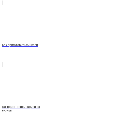
Как приготовить хинкали
как приготовить сациви из
курицы