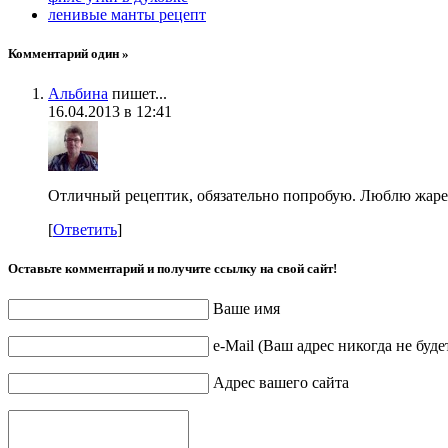
ленивые манты рецепт
Комментарий один »
Альбина
пишет...
16.04.2013 в 12:41
Отличный рецептик, обязательно попробую. Люблю жарену
[
Ответить
]
Оставьте комментарий и получите ссылку на свой сайт!
Ваше имя
e-Mail (Ваш адрес никогда не буд
Адрес вашего сайта