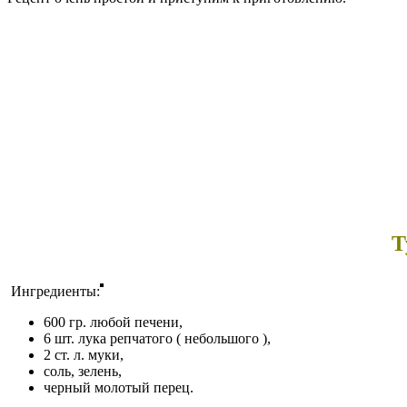
Т
Ингредиенты:
600 гр. любой печени,
6 шт. лука репчатого ( небольшого ),
2 ст. л. муки,
соль, зелень,
черный молотый перец.