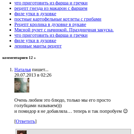
что приготовить из фарша и гречки
рецепт гнезда из макарон с фаршем
филе утки в духовке
постные картофельные котлеты с грибами
Рецепт кролика в духовке в рукаве
Мясной рулет с начинкой. Праздничная закуска.
что приготовить из фарша и гречки
филе утки в духовке
ленивые манты рецепт
комментариев 12 »
Наталья
пишет...
20.07.2013 в 02:26
Очень любим это блюдо, только мы его просто
голубцами называем)))
и помидор я не добавляла… теперь и так попробуем 😉
[
Ответить
]