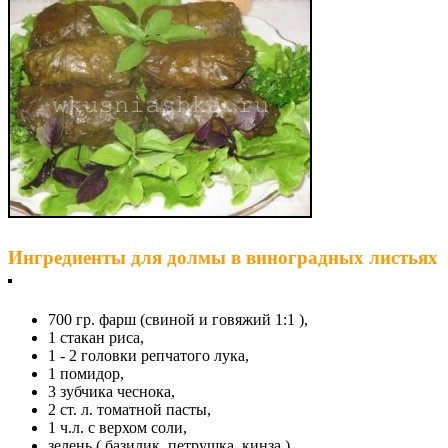
Ингредиенты для долмы в виноградных листьях
700 гр. фарш (свиной и говяжий 1:1 ),
1 стакан риса,
1 - 2 головки репчатого лука,
1 помидор,
3 зубчика чеснока,
2 ст. л. томатной пасты,
1 ч.л. с верхом соли,
зелень ( базилик, петрушка, кинза ),