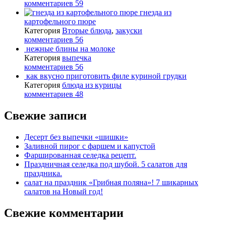
комментариев 59
гнезда из
картофельного пюре
Категория
Вторые блюда
,
закуски
комментариев 56
нежные блины на молоке
Категория
выпечка
комментариев 56
как вкусно приготовить филе куриной грудки
Категория
блюда из курицы
комментариев 48
Свежие записи
Десерт без выпечки «шишки»
Заливной пирог с фаршем и капустой
Фаршированная селедка рецепт.
Праздничная селедка под шубой. 5 салатов для
праздника.
салат на праздник «Грибная поляна»! 7 шикарных
салатов на Новый год!
Свежие комментарии