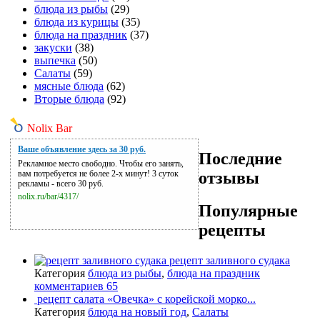
блюда из рыбы
(29)
блюда из курицы
(35)
блюда на праздник
(37)
закуски
(38)
выпечка
(50)
Салаты
(59)
мясные блюда
(62)
Вторые блюда
(92)
Nolix Bar
Ваше объявление здесь за 30 руб.
Последние
Рекламное место свободно. Чтобы его занять,
отзывы
вам потребуется не более 2-х минут! 3 суток
рекламы - всего 30 руб.
nolix.ru/bar/4317/
Популярные
рецепты
рецепт заливного судака
Категория
блюда из рыбы
,
блюда на праздник
комментариев 65
рецепт салата «Овечка» с корейской морко...
Категория
блюда на новый год
,
Салаты