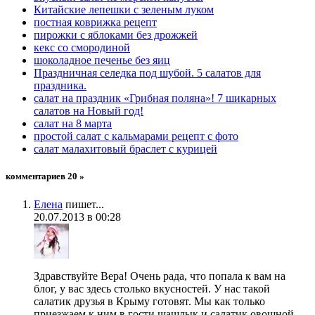
Китайские лепешки с зеленым луком
постная коврижка рецепт
пирожки с яблоками без дрожжей
кекс со смородиной
шоколадное печенье без яиц
Праздничная селедка под шубой. 5 салатов для
праздника.
салат на праздник «Грибная поляна»! 7 шикарных
салатов на Новый год!
салат на 8 марта
простой салат с кальмарами рецепт с фото
салат малахитовый браслет с курицей
комментариев 20 »
Елена
пишет...
20.07.2013 в 00:28
Здравствуйте Вера! Очень рада, что попала к вам на
блог, у вас здесь столько вкусностей. У нас такой
салатик друзья в Крыму готовят. Мы как только
приезжаем к ним в гости шашлык и салатик овощной