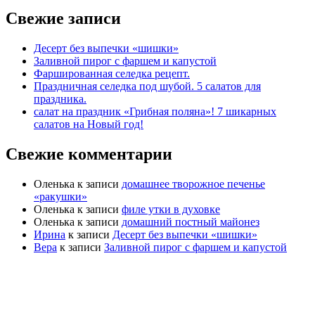
Свежие записи
Десерт без выпечки «шишки»
Заливной пирог с фаршем и капустой
Фаршированная селедка рецепт.
Праздничная селедка под шубой. 5 салатов для
праздника.
салат на праздник «Грибная поляна»! 7 шикарных
салатов на Новый год!
Свежие комментарии
Оленька
к записи
домашнее творожное печенье
«ракушки»
Оленька
к записи
филе утки в духовке
Оленька
к записи
домашний постный майонез
Ирина
к записи
Десерт без выпечки «шишки»
Вера
к записи
Заливной пирог с фаршем и капустой