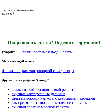
пирожки с яблоками без
дрожжей
Понравилась статья? Поделись с друзьями!
Рубрика:
Овощи
,
постные блюда
,
Салаты
Метки текущей записи:
баклажаны
,
кабачки
,
овощной салат
,
перцы
Другие статьи рубрики "Овощи":
оладьи из кабачка пошаговый рецепт
вкусные картофельные драники
салат из морской капусты с крабовыми палочками
как приготовить постные котлеты из капусты
вкусный салат из морской капусты