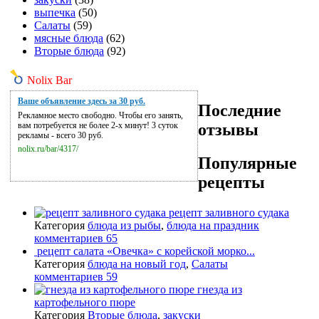
выпечка
(50)
Салаты
(59)
мясные блюда
(62)
Вторые блюда
(92)
Nolix Bar
Ваше объявление здесь за 30 руб.
Последние
Рекламное место свободно. Чтобы его занять,
отзывы
вам потребуется не более 2-х минут! 3 суток
рекламы - всего 30 руб.
nolix.ru/bar/4317/
Популярные
рецепты
рецепт заливного судака
Категория
блюда из рыбы
,
блюда на праздник
комментариев 65
рецепт салата «Овечка» с корейской морко...
Категория
блюда на новый год
,
Салаты
комментариев 59
гнезда из
картофельного пюре
Категория
Вторые блюда
,
закуски