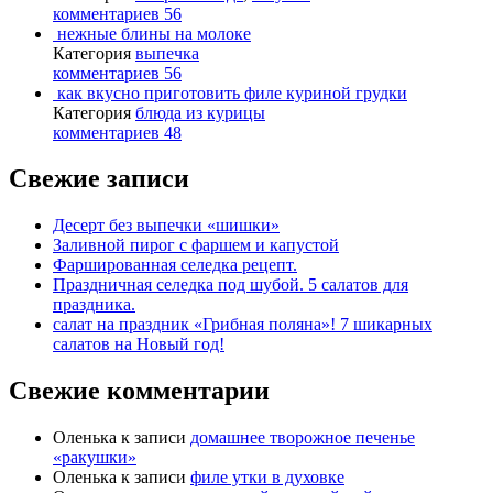
комментариев 56
нежные блины на молоке
Категория
выпечка
комментариев 56
как вкусно приготовить филе куриной грудки
Категория
блюда из курицы
комментариев 48
Свежие записи
Десерт без выпечки «шишки»
Заливной пирог с фаршем и капустой
Фаршированная селедка рецепт.
Праздничная селедка под шубой. 5 салатов для
праздника.
салат на праздник «Грибная поляна»! 7 шикарных
салатов на Новый год!
Свежие комментарии
Оленька
к записи
домашнее творожное печенье
«ракушки»
Оленька
к записи
филе утки в духовке