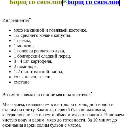
Борщ со свеклой
Ингредиенты
мясо на свиной и говяжьей косточке,
1/2 среднего кочана капусты,
1 свекла,
1 морковь,
1 головка репчатого лука,
1 болгарский сладкий перец,
3 - 4 шт. картофеля,
2 помидора,
1-2 ст.л. томатной пасты,
соль, перец, зелень,
сметана.
Возьмем говяжье и свиное мясо на косточке.
Мясо моем, складываем в кастрюлю с холодной водой и
ставим на плиту. Закипит, первый бульон выливаем,
кастрюлю споласкиваем и обмоем мясо от накипи. Наливаем
чистую воду и варим мясо до готовности. За 10 минут до
окончания варки солим бульон с мясом.