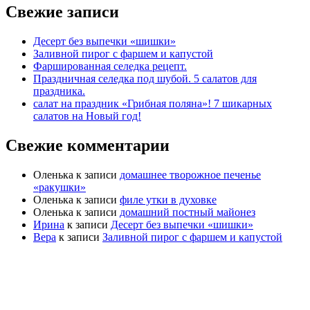
Свежие записи
Десерт без выпечки «шишки»
Заливной пирог с фаршем и капустой
Фаршированная селедка рецепт.
Праздничная селедка под шубой. 5 салатов для
праздника.
салат на праздник «Грибная поляна»! 7 шикарных
салатов на Новый год!
Свежие комментарии
Оленька
к записи
домашнее творожное печенье
«ракушки»
Оленька
к записи
филе утки в духовке
Оленька
к записи
домашний постный майонез
Ирина
к записи
Десерт без выпечки «шишки»
Вера
к записи
Заливной пирог с фаршем и капустой