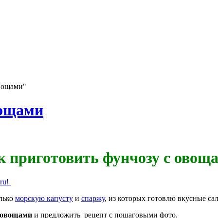
овощами"
вощами
к приготовить фунчозу с овощ
.ru!
олько
морскую капусту
и
спаржу
, из которых готовлю вкусные сал
с овощами
и предложить
рецепт с пошаговыми фото.