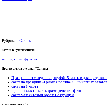
Рубрика:
Салаты
Метки текущей записи:
лапша
,
салат
,
фунчоза
Другие статьи рубрики "Салаты":
Праздничная селедка под шубой. 5 салатов для праздника
салат на праздник «Грибная поляна»! 7 шикарных салато
салат на 8 марта
простой салат с кальмарами рецепт с фото
салат малахитовый браслет с курицей
комментариев 20 »