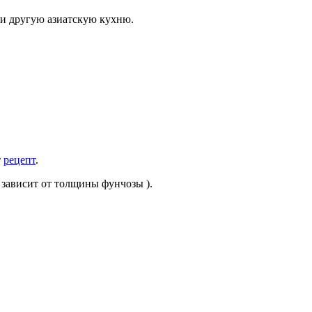
или другую азиатскую кухню.
т
рецепт
.
( зависит от толщины фунчозы ).