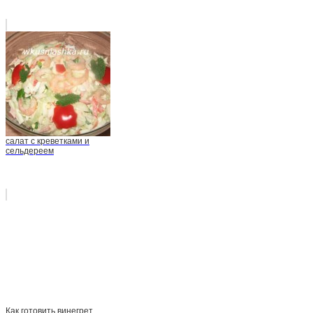
салат с креветками и
сельдереем
Как готовить винегрет