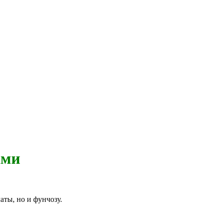
ами
аты, но и фунчозу.