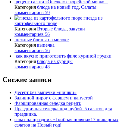
рецепт салата «Овечка» с корейской морко...
Категория
блюда на новый год
,
Салаты
комментариев 59
гнезда из
картофельного пюре
Категория
Вторые блюда
,
закуски
комментариев 56
нежные блины на молоке
Категория
выпечка
комментариев 56
как вкусно приготовить филе куриной грудки
Категория
блюда из курицы
комментариев 48
Свежие записи
Десерт без выпечки «шишки»
Заливной пирог с фаршем и капустой
Фаршированная селедка рецепт.
Праздничная селедка под шубой. 5 салатов для
праздника.
салат на праздник «Грибная поляна»! 7 шикарных
салатов на Новый год!