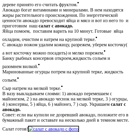
дереве принято его считать фруктом.
Авокадо богат витаминами и минералами. В нем находятся
жиры растительного происхождения. По энергетической
ценности авокадо превосходит яйца и мясо и вот из него то и
приготовим наш
салат с авокадо.
Яйца помоем, поставим варить на 10 минут. Готовые яйца
охладим, очистим и натрем на крупной терке.
С авокадо ножом удалим кожицу, разрежем, уберем косточку(
а вот косточку можно посадить) и мелко порежем.
Банку рыбных консервов откроем,жидкость сольем и
разомнем вилкой.
Маринованные огурцы потрем на крупной терке, жидкость
сольем.
Сыр натрем на мелкой терке.
В вазу выкладываем слоями: 1) авокадо перемешаем с
майонезом, 2 ) на авокадо чеснок на мелкой терке, 3 ) огурцы,
4 ) консервы, 5 ) яйца, 6 ) майонез, 7 ) сыр. Украшаем
салат с
авокадо.
Совет: если вы купили не дозревший авокадо, положите его в
бумажный пакет и оставьте на несколько дней в темном месте.
Салат готов!