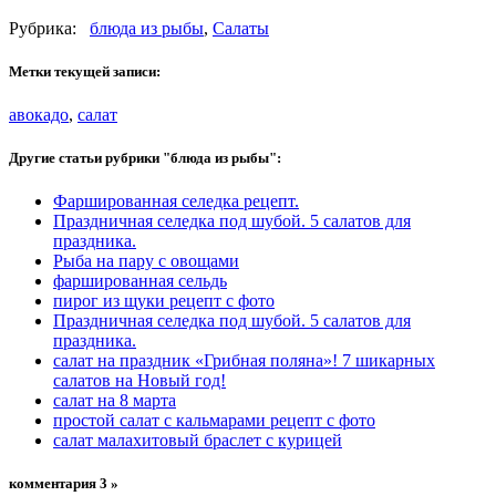
Рубрика:
блюда из рыбы
,
Салаты
Метки текущей записи:
авокадо
,
салат
Другие статьи рубрики "блюда из рыбы":
Фаршированная селедка рецепт.
Праздничная селедка под шубой. 5 салатов для
праздника.
Рыба на пару с овощами
фаршированная сельдь
пирог из щуки рецепт с фото
Праздничная селедка под шубой. 5 салатов для
праздника.
салат на праздник «Грибная поляна»! 7 шикарных
салатов на Новый год!
салат на 8 марта
простой салат с кальмарами рецепт с фото
салат малахитовый браслет с курицей
комментария 3 »