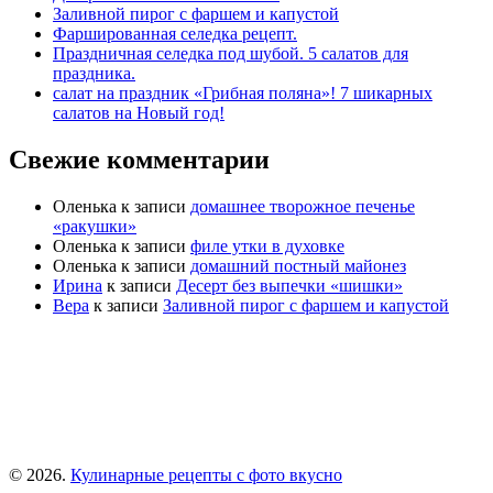
Заливной пирог с фаршем и капустой
Фаршированная селедка рецепт.
Праздничная селедка под шубой. 5 салатов для
праздника.
салат на праздник «Грибная поляна»! 7 шикарных
салатов на Новый год!
Свежие комментарии
Оленька
к записи
домашнее творожное печенье
«ракушки»
Оленька
к записи
филе утки в духовке
Оленька
к записи
домашний постный майонез
Ирина
к записи
Десерт без выпечки «шишки»
Вера
к записи
Заливной пирог с фаршем и капустой
© 2026.
Кулинарные рецепты с фото вкусно