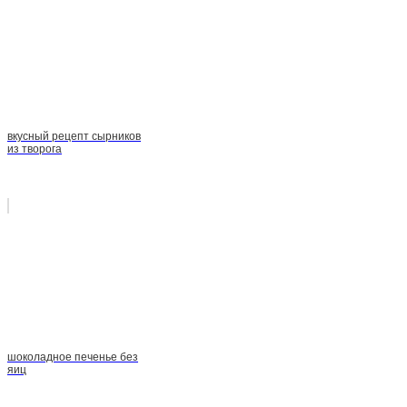
вкусный рецепт сырников
из творога
шоколадное печенье без
яиц