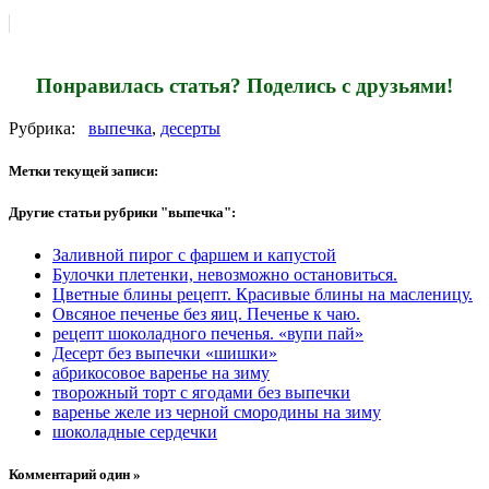
Понравилась статья? Поделись с друзьями!
Рубрика:
выпечка
,
десерты
Метки текущей записи:
Другие статьи рубрики "выпечка":
Заливной пирог с фаршем и капустой
Булочки плетенки, невозможно остановиться.
Цветные блины рецепт. Красивые блины на масленицу.
Овсяное печенье без яиц. Печенье к чаю.
рецепт шоколадного печенья. «вупи пай»
Десерт без выпечки «шишки»
абрикосовое варенье на зиму
творожный торт с ягодами без выпечки
варенье желе из черной смородины на зиму
шоколадные сердечки
Комментарий один »