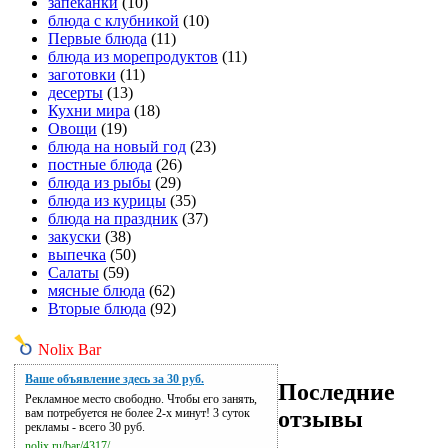
запеканки
(10)
блюда с клубникой
(10)
Первые блюда
(11)
блюда из морепродуктов
(11)
заготовки
(11)
десерты
(13)
Кухни мира
(18)
Овощи
(19)
блюда на новый год
(23)
постные блюда
(26)
блюда из рыбы
(29)
блюда из курицы
(35)
блюда на праздник
(37)
закуски
(38)
выпечка
(50)
Салаты
(59)
мясные блюда
(62)
Вторые блюда
(92)
Nolix Bar
Ваше объявление здесь за 30 руб.
Последние
Рекламное место свободно. Чтобы его занять,
отзывы
вам потребуется не более 2-х минут! 3 суток
рекламы - всего 30 руб.
nolix.ru/bar/4317/