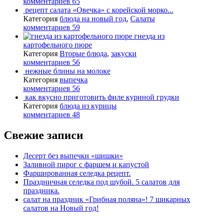
комментариев 65
рецепт салата «Овечка» с корейской морко...
Категория
блюда на новый год
,
Салаты
комментариев 59
гнезда из
картофельного пюре
Категория
Вторые блюда
,
закуски
комментариев 56
нежные блины на молоке
Категория
выпечка
комментариев 56
как вкусно приготовить филе куриной грудки
Категория
блюда из курицы
комментариев 48
Свежие записи
Десерт без выпечки «шишки»
Заливной пирог с фаршем и капустой
Фаршированная селедка рецепт.
Праздничная селедка под шубой. 5 салатов для
праздника.
салат на праздник «Грибная поляна»! 7 шикарных
салатов на Новый год!