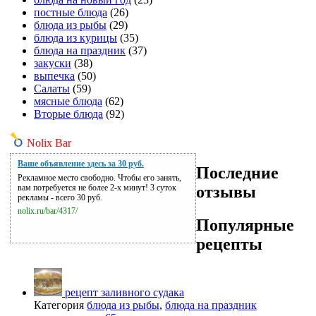
постные блюда
(26)
блюда из рыбы
(29)
блюда из курицы
(35)
блюда на праздник
(37)
закуски
(38)
выпечка
(50)
Салаты
(59)
мясные блюда
(62)
Вторые блюда
(92)
Nolix Bar
Ваше объявление здесь за 30 руб.
Последние
Рекламное место свободно. Чтобы его занять,
отзывы
вам потребуется не более 2-х минут! 3 суток
рекламы - всего 30 руб.
nolix.ru/bar/4317/
Популярные
рецепты
рецепт заливного судака
Категория
блюда из рыбы
,
блюда на праздник