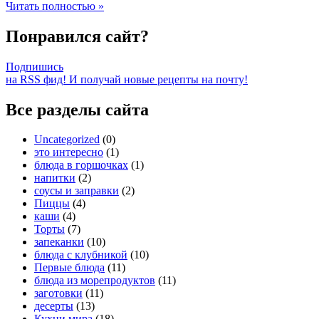
Читать полностью »
Понравился сайт?
Подпишись
на RSS фид! И получай новые рецепты на почту!
Все разделы сайта
Uncategorized
(0)
это интересно
(1)
блюда в горшочках
(1)
напитки
(2)
соусы и заправки
(2)
Пиццы
(4)
каши
(4)
Торты
(7)
запеканки
(10)
блюда с клубникой
(10)
Первые блюда
(11)
блюда из морепродуктов
(11)
заготовки
(11)
десерты
(13)
Кухни мира
(18)