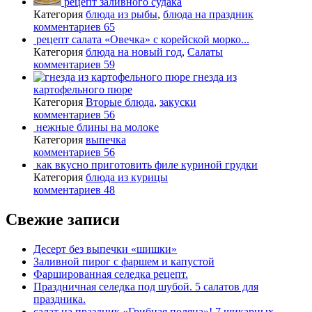
рецепт заливного судака
Категория
блюда из рыбы
,
блюда на праздник
комментариев 65
рецепт салата «Овечка» с корейской морко...
Категория
блюда на новый год
,
Салаты
комментариев 59
гнезда из
картофельного пюре
Категория
Вторые блюда
,
закуски
комментариев 56
нежные блины на молоке
Категория
выпечка
комментариев 56
как вкусно приготовить филе куриной грудки
Категория
блюда из курицы
комментариев 48
Свежие записи
Десерт без выпечки «шишки»
Заливной пирог с фаршем и капустой
Фаршированная селедка рецепт.
Праздничная селедка под шубой. 5 салатов для
праздника.
салат на праздник «Грибная поляна»! 7 шикарных