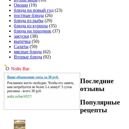
Овощи
(19)
блюда на новый год
(23)
постные блюда
(26)
блюда из рыбы
(29)
блюда из курицы
(35)
блюда на праздник
(37)
закуски
(38)
выпечка
(50)
Салаты
(59)
мясные блюда
(62)
Вторые блюда
(92)
Nolix Bar
Ваше объявление здесь за 30 руб.
Последние
Рекламное место свободно. Чтобы его занять,
отзывы
вам потребуется не более 2-х минут! 3 суток
рекламы - всего 30 руб.
nolix.ru/bar/4317/
Популярные
рецепты