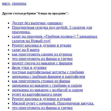
мясо
,
свинина
Другие статьи рубрики "блюда на праздник":
Десерт без выпечки «шишки»
Праздничная селедка под шубой. 5 салатов для
праздника.
салат на праздник «Грибная поляна»! 7 шикарных
салатов на Новый год!
Рецепт кролика в духовке в рукаве
салат на 8 марта
как приготовить сациви из курицы
что приготовить из фарша и гречки
рецепт гнезда из макарон с фаршем
филе утки в духовке
постные картофельные котлеты с грибами
запеканка с рыбным фаршем и картофелем
как приготовить стожки из фарша
запеканка из макарон с грибами и сыром
запеканка из макарон с колбасой и сыром
рулет из картофельного пюре
Рецепт кролика в духовке в рукаве
Мясной рулет с начинкой. Праздничная закуска.
что приготовить из фарша и гречки