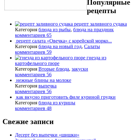
Популярные
рецепты
рецепт заливного судака
Категория
блюда из рыбы
,
блюда на праздник
комментариев 65
рецепт салата «Овечка» с корейской морко...
Категория
блюда на новый год
,
Салаты
комментариев 59
гнезда из
картофельного пюре
Категория
Вторые блюда
,
закуски
комментариев 56
нежные блины на молоке
Категория
выпечка
комментариев 56
как вкусно приготовить филе куриной грудки
Категория
блюда из курицы
комментариев 48
Свежие записи
Десерт без выпечки «шишки»