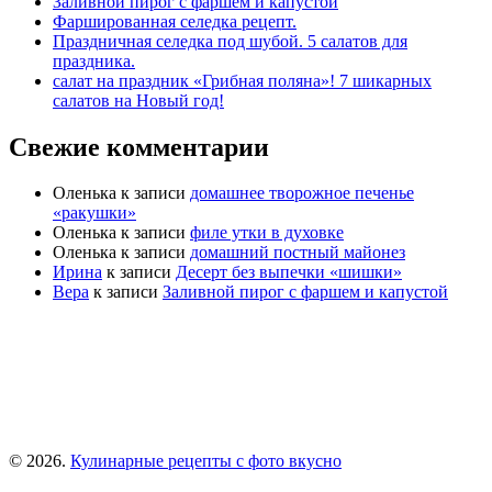
Заливной пирог с фаршем и капустой
Фаршированная селедка рецепт.
Праздничная селедка под шубой. 5 салатов для
праздника.
салат на праздник «Грибная поляна»! 7 шикарных
салатов на Новый год!
Свежие комментарии
Оленька
к записи
домашнее творожное печенье
«ракушки»
Оленька
к записи
филе утки в духовке
Оленька
к записи
домашний постный майонез
Ирина
к записи
Десерт без выпечки «шишки»
Вера
к записи
Заливной пирог с фаршем и капустой
© 2026.
Кулинарные рецепты с фото вкусно