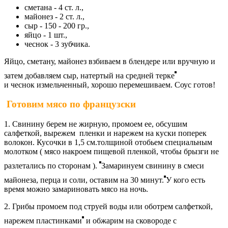
сметана - 4 ст. л.,
майонез - 2 ст. л.,
сыр - 150 - 200 гр.,
яйцо - 1 шт.,
чеснок - 3 зубчика.
Яйцо, сметану, майонез взбиваем в блендере или вручную и
затем добавляем сыр, натертый на средней терке
и чеснок измельченный, хорошо перемешиваем. Соус готов!
Готовим мясо по французски
1. Свинину берем не жирную, промоем ее, обсушим
салфеткой, вырежем пленки и нарежем на куски поперек
волокон. Кусочки в 1,5 см.толщиной отобьем специальным
молотком ( мясо накроем пищевой пленкой, чтобы брызги не
разлетались по сторонам ).
Замаринуем свинину в смеси
майонеза, перца и соли, оставим на 30 минут.
У кого есть
время можно замариновать мясо на ночь.
2. Грибы промоем под струей воды или оботрем салфеткой,
нарежем пластинками
и обжарим на сковороде с