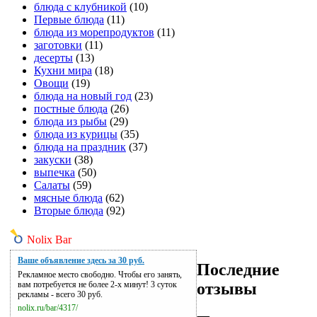
блюда с клубникой
(10)
Первые блюда
(11)
блюда из морепродуктов
(11)
заготовки
(11)
десерты
(13)
Кухни мира
(18)
Овощи
(19)
блюда на новый год
(23)
постные блюда
(26)
блюда из рыбы
(29)
блюда из курицы
(35)
блюда на праздник
(37)
закуски
(38)
выпечка
(50)
Салаты
(59)
мясные блюда
(62)
Вторые блюда
(92)
Nolix Bar
Ваше объявление здесь за 30 руб.
Последние
Рекламное место свободно. Чтобы его занять,
отзывы
вам потребуется не более 2-х минут! 3 суток
рекламы - всего 30 руб.
nolix.ru/bar/4317/